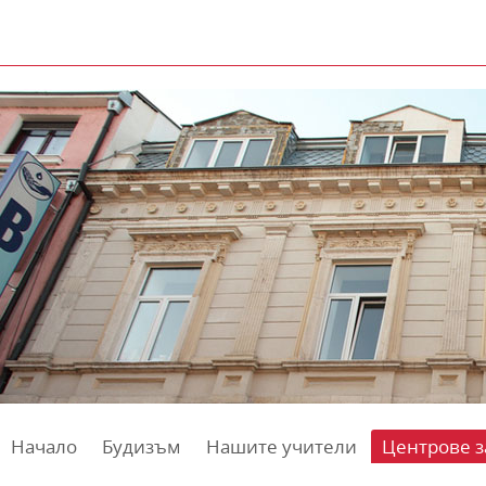
Начало
Будизъм
Нашите учители
Центрове з