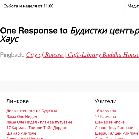
Събота и неделя от 11:00
Медит
One Response to
Будистки център 
Хаус
City of Rousse | Café-Library Buddha Hous
Pingback:
Линкове
Учители
Диамантен път на Будизма
16 Кармапа
Лама Оле Нидал
17 Кармапа
Лама Оле Нидал - план за пътуване
Шамар Ринпоче
17 Кармапа Тринли Тайе Дордже
Лопон Цечу Ринпоче
Шамар Ринпоче
Шераб Гялцен Ринпоче
Европейски Център
Лама Оле Нидал