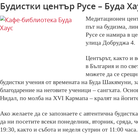
Будистки център Русе – Буда Ха
Медитационен цент
път на будизма, ли
Русе се намира в це
улица Добруджа 4.
Центърът, както и 
в България и по све
можете да се срещн
будистки учения от времената на Буда Шакямуни, з
благодарение на неговите ученици – сангхата. Осно
Нидал, по молба на XVI Кармапа – кралят на йогите
Ако желаете да се запознаете с автентична будистк
да ни посетите всеки понеделник, вторник, сряда, ч
19:30, както и събота и неделя сутрин от 11:00 часа.