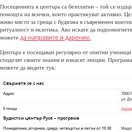
Посещенията в центъра са безплатни – той се издър
помощта на всички, които практикуват активно. Цел
живо място за среща с будизма в съвременен контек
ритуалност и екзотика. Ако искате да подпомогнете
да направите и дарение.
можете
Центъра е посещаван регулярно от опитни ученици
споделят своите знания и изнасят лекции. Програма
можете да видите тук:
Свържете се с нас
Адрес
7000 
ул. Д
Е-поща
rouss
Будистки център Русе – програма
Понеделник, вторник, сряда, четвъртък и петък от 19:30
Медит