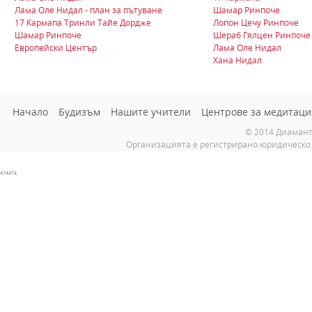
Лама Оле Нидал - план за пътуване
Шамар Ринпоче
17 Кармапа Тринли Тайе Дордже
Лопон Цечу Ринпоче
Шамар Ринпоче
Шераб Гялцен Ринпоче
Европейски Център
Лама Оле Нидал
Хана Нидал
Начало
Будизъм
Нашите учители
Центрове за медитаци
© 2014 Диамант
Организацията е регистрирано юридическо 
474474