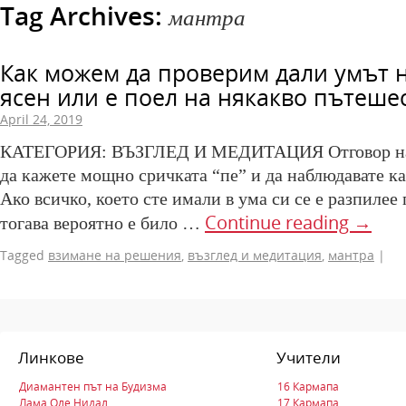
Tag Archives:
мантра
Как можем да проверим дали умът 
ясен или е поел на някакво пътеше
April 24, 2019
КАТЕГОРИЯ: ВЪЗГЛЕД И МЕДИТАЦИЯ Отговор на
да кажете мощно сричката “пе” и да наблюдавате ка
Ако всичко, което сте имали в ума си се е разпилее
Continue reading
→
тогава вероятно е било …
Tagged
взимане на решения
,
възглед и медитация
,
мантра
|
Линкове
Учители
Диамантен път на Будизма
16 Кармапа
Лама Оле Нидал
17 Кармапа