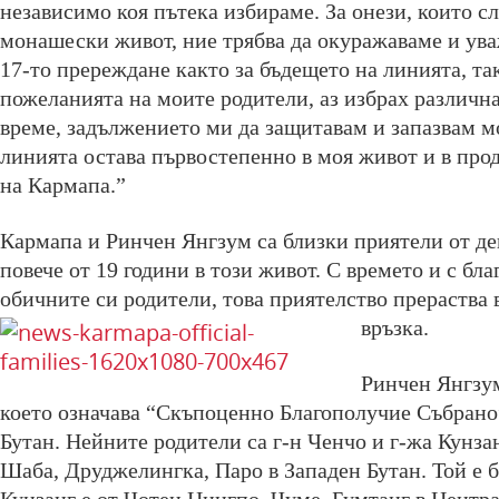
независимо коя пътека избираме. За онези, които сл
монашески живот, ние трябва да окуражаваме и ува
17-то пререждане както за бъдещето на линията, так
пожеланията на моите родители, аз избрах различн
време, задължението ми да защитавам и запазвам м
линията остава първостепенно в моя живот и в про
на Кармапа.”
Кармапа и Ринчен Янгзум са близки приятели от дец
повече от 19 години в този живот. С времето и с бл
обичните си родители, това приятелство прераства 
връзка.
Ринчен Янгзум
което означава “Скъпоценно Благополучие Събрано”
Бутан. Нейните родители са г-н Ченчо и г-жа Кунзан
Шаба, Друджелингка, Паро в Западен Бутан. Той е 