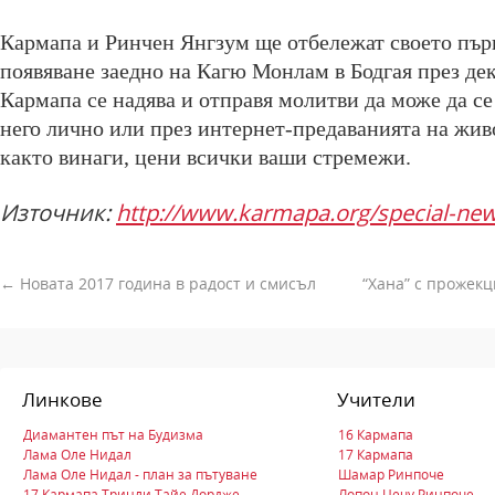
Кармапа и Ринчен Янгзум ще отбележат своето пър
появяване заедно на Кагю Монлам в Бодгая през дек
Кармапа се надява и отправя молитви да може да с
него лично или през интернет-предаванията на живо
както винаги, цени всички ваши стремежи.
Източник:
http://www.karmapa.org/special-new
←
Новата 2017 година в радост и смисъл
“Хана” с прожек
Линкове
Учители
Диамантен път на Будизма
16 Кармапа
Лама Оле Нидал
17 Кармапа
Лама Оле Нидал - план за пътуване
Шамар Ринпоче
17 Кармапа Тринли Тайе Дордже
Лопон Цечу Ринпоче