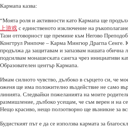
Кармапа казва:
“Моята роля и активности като Кармапа ще продълж
上游戏
с единственото изключение на ръкополагане
Тази отговорност ще премине към Негово Преподо
Конгтрул Ринпоче – Карма Мингюр Драгпа Сенге. К
продължа да защитавам и запазвам нашата обична л
подсилвам монашеската сангха чрез инициативи ка
Образователен център Кармапа.
Имам силното чувство, дълбоко в сърцето си, че мо
оженя ще има положително въздействие не само върх
линията. Следвайки пожеланията на моите родител
размишление, дълбоко усещам, че съм верен и на себ
Нещо красиво, нещо ползотворно ще възникне за вс
Будисткият път е да се използва кармата за благоск