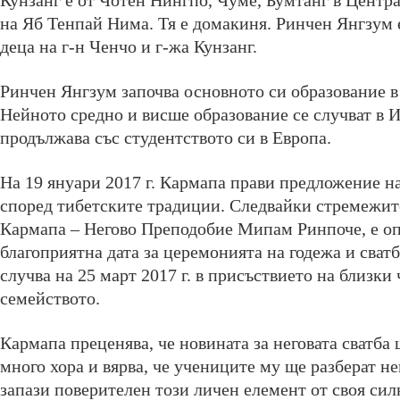
Кунзанг е от Чотен Нингпо, Чуме, Бумтанг в Центр
на Яб Тенпай Нима. Тя е домакиня. Ринчен Янгзум е
деца на г-н Ченчо и г-жа Кунзанг.
Ринчен Янгзум започва основното си образование в
Нейното средно и висше образование се случват в И
продължава със студентството си в Европа.
На 19 януари 2017 г. Кармапа прави предложение н
според тибетските традиции. Следвайки стремежит
Кармапа – Негово Преподобие Мипам Ринпоче, е о
благоприятна дата за церемонията на годежа и сватб
случва на 25 март 2017 г. в присъствието на близки
семейството.
Кармапа преценява, че новината за неговата сватба 
много хора и вярва, че учениците му ще разберат н
запази поверителен този личен елемент от своя сил