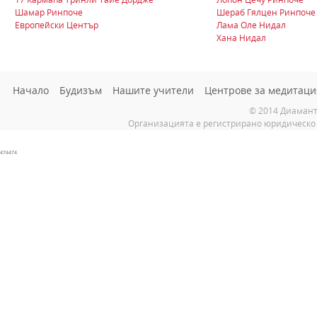
Шамар Ринпоче
Шераб Гялцен Ринпоче
Европейски Център
Лама Оле Нидал
Хана Нидал
Начало
Будизъм
Нашите учители
Центрове за медитаци
© 2014 Диамант
Организацията е регистрирано юридическо 
474474