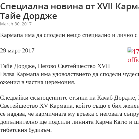
Специална новина от XVII Кар
Тайе Дордже
March 30, 2017
Кармапа има да сподели нещо специално и лично с
29 март 2017
Тайе Дордже, Негово Светейшество XVII
Гялва Кармапа има удоволствието да сподели чудесн
оженил в частна церемония.
Следвайки скъпоценните стъпки на Качаб Дордже, 
Светейшество XV Кармапа, който също е бил женен
се надява, че кармичната му връзка с неговата съпр
допълнително ще подсили линията Карма Кагю и ш
тибетския будизъм.