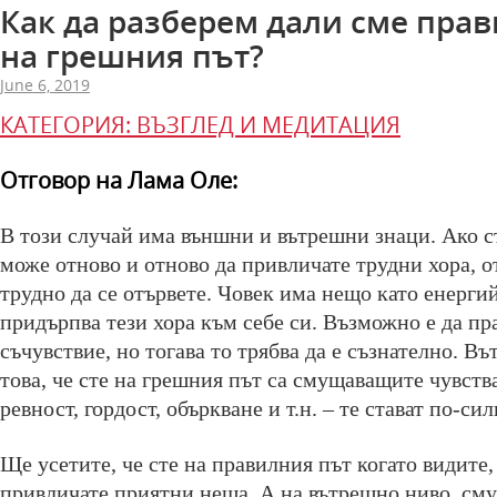
Как да разберем дали сме пра
на грешния път?
June 6, 2019
КАТЕГОРИЯ: ВЪЗГЛЕД И МЕДИТАЦИЯ
Отговор на Лама Оле:
В този случай има външни и вътрешни знаци. Ако с
може отново и отново да привличате трудни хора, о
трудно да се отървете. Човек има нещо като енергий
придърпва тези хора към себе си. Възможно е да пра
съчувствие, но тогава то трябва да е съзнателно. В
това, че сте на грешния път са смущаващите чувства
ревност, гордост, объркване и т.н. – те стават по-сил
Ще усетите, че сте на правилния път когато видите
привличате приятни неща. А на вътрешно ниво, см