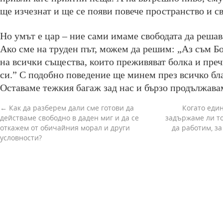
ще изчезнат и ще се появи повече пространство и с
Но умът е цар – ние сами имаме свободата да решав
Ако сме на труден път, можем да решим: „Аз съм Б
на всички същества, които преживяват болка и пре
си.” С подобно поведение ще минем през всичко бл
Оставаме тежкия багаж зад нас и бързо продължава
←
Как да разберем дали сме готови да
Когато един
действаме свободно в даден миг и да се
задържаме ли то
откажем от обичайния морал и други
да работим, за
условности?