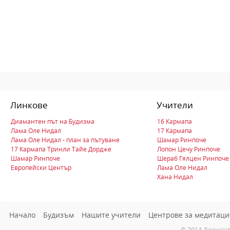
Линкове
Учители
Диамантен път на Будизма
16 Кармапа
Лама Оле Нидал
17 Кармапа
Лама Оле Нидал - план за пътуване
Шамар Ринпоче
17 Кармапа Тринли Тайе Дордже
Лопон Цечу Ринпоче
Шамар Ринпоче
Шераб Гялцен Ринпоче
Европейски Център
Лама Оле Нидал
Хана Нидал
Начало
Будизъм
Нашите учители
Центрове за медитаци
© 2014 Диамант