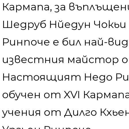
Кармапа, за въплъщен
Шедруб Нйедун Чокьи
Ринпоче е бил най-ви
известния майстор от
Настоящият Недо Рин
обучен от XVI Кармапа
учения от Дилго Кхьен