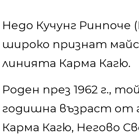
Недо Кучунг Ринпоче (Н
широко признат май
линията Карма Кагю.
Роден през 1962 г., то
годишна възраст от 
Карма Кагю, Негово С