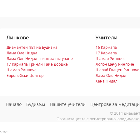
Линкове
Учители
Диамантен път на Будизма
16 Кармапа
Лама Оле Нидал
17 Кармапа
Лама Оле Нидал - план за пътуване
Шамар Ринпоче
17 Кармапа Тринли Тайе Дордже
Лопон Цечу Ринпоче
Шамар Ринпоче
Шераб Гялцен Ринпоче
Европейски Център
Лама Оле Нидал
Хана Нидал
Начало
Будизъм
Нашите учители
Центрове за медитаци
© 2014 Диамант
Организацията е регистрирано юридическо 
474474