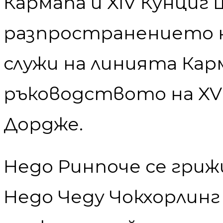
Кармапа и XIV Кунциг
разпространението н
служи на линията Кар
ръководството на XVI
Дордже.
Недо Ринпоче се гриж
Недо Чеду Чокхорлинг 