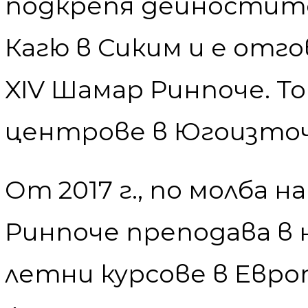
подкрепя дейностите
Кагю в Сиким и е отг
XIV Шамар Ринпоче. То
центрове в Югоизточ
От 2017 г., по молба н
Ринпоче преподава в
летни курсове в Евро