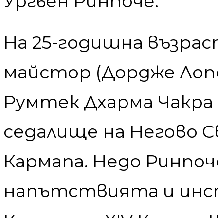
Ургьен Ринпоче.
На 25-годишна възра
майстор (Дордже Лоп
Румтек Дхарма Чакра 
седалище на Негово 
Кармапа. Недо Ринпоч
напътствията и инст