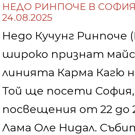
НЕДО РИНПОЧЕ В СОФИЯ 
24.08.2025
Недо Кучунг Ринпоче (Н
широко признат май
линията Карма Кагю н
Той ще посети София, 
посвещения от 22 до 2
Лама Оле Нидал. Съби