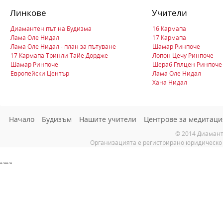
Линкове
Учители
Диамантен път на Будизма
16 Кармапа
Лама Оле Нидал
17 Кармапа
Лама Оле Нидал - план за пътуване
Шамар Ринпоче
17 Кармапа Тринли Тайе Дордже
Лопон Цечу Ринпоче
Шамар Ринпоче
Шераб Гялцен Ринпоче
Европейски Център
Лама Оле Нидал
Хана Нидал
Начало
Будизъм
Нашите учители
Центрове за медитаци
© 2014 Диамант
Организацията е регистрирано юридическо 
474474