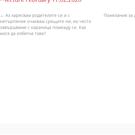
←
Аз харесвам родителите си и с
Пожелания за 
нетърпение очаквам срещите ни, но често
завършваме с караница помежду си. Как
мога да избегна това?