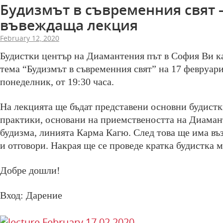
Будизмът в съвременния свят 
въвеждаща лекция
February 12, 2020
Будистки център на Диамантения път в София Ви к
тема “Будизмът в съвременния свят” на 17 февруари
понеделник, от 19:30 часа.
На лекцията ще бъдат представени основни будистк
практики, основани на приемствеността на Диаман
будизма, линията Карма Кагю. След това ще има въ
и отговори. Накрая ще се проведе кратка будистка 
Добре дошли!
Вход: Дарение