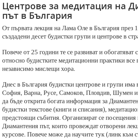
Центрове за медитация на 
път в България
От първата лекция на Лама Оле в България през 19
създадени десет будистки групи и центрове в стр
Повече от 25 години те се развиват и обогатяват 
относно будистките медитационни практики все 
независимо мислещи хора.
Днес в България будистки центрове и групи има 
София, Варна, Русе, Самоков, Пловдив, Шумен и
да бъде открита богата информация за Диамантен
будистки текстове (книги и списания), медитаци
предстоящи събития. Организират се посещения 
Диамантения път, които провеждат отворени лек
курсове. Повече може да научите тук (линк към с