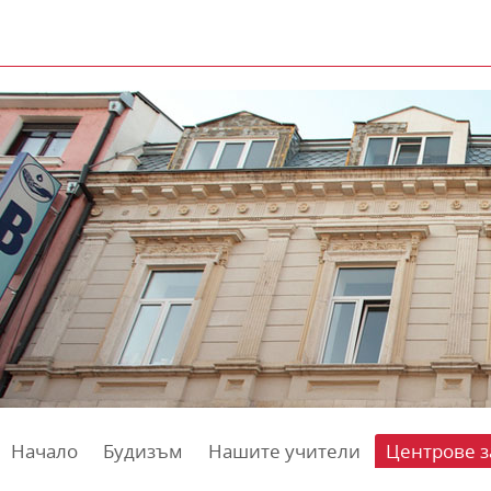
Начало
Будизъм
Нашите учители
Центрове з