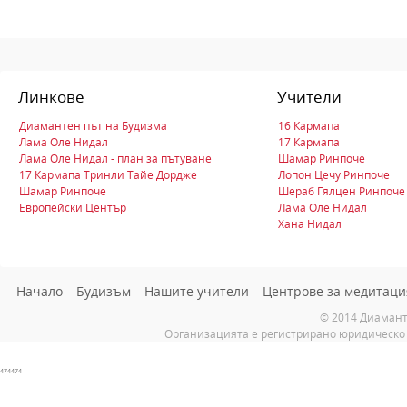
Линкове
Учители
Диамантен път на Будизма
16 Кармапа
Лама Оле Нидал
17 Кармапа
Лама Оле Нидал - план за пътуване
Шамар Ринпоче
17 Кармапа Тринли Тайе Дордже
Лопон Цечу Ринпоче
Шамар Ринпоче
Шераб Гялцен Ринпоче
Европейски Център
Лама Оле Нидал
Хана Нидал
Начало
Будизъм
Нашите учители
Центрове за медитаци
© 2014 Диамант
Организацията е регистрирано юридическо 
474474