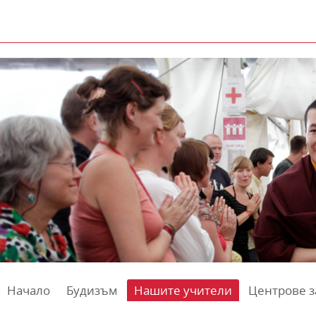
Начало
Будизъм
Нашите учители
Центрове з