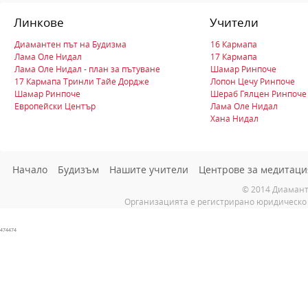
Линкове
Учители
Диамантен път на Будизма
16 Кармапа
Лама Оле Нидал
17 Кармапа
Лама Оле Нидал - план за пътуване
Шамар Ринпоче
17 Кармапа Тринли Тайе Дордже
Лопон Цечу Ринпоче
Шамар Ринпоче
Шераб Гялцен Ринпоче
Европейски Център
Лама Оле Нидал
Хана Нидал
Начало
Будизъм
Нашите учители
Центрове за медитаци
© 2014 Диамант
Организацията е регистрирано юридическо 
474474