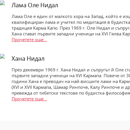
Лама Оле Нидал
Лама Оле е един от малкото хора на Запад, който е из
квалифициран лама и учител по медитация в будистка
традиция Карма Кагю. През 1969 г. Оле Нидал и съпруг
Хана стават първите западни ученици на XVI Гялва Ка
Прочетете още...
Хана Нидал
През декември 1969 г. Хана Нидал и съпругът й Оле ст
първите западни ученици на XVI Кармапа. Повече от 3
години Хана е преводач на най-висшите лами на Карм
(XVI и XVII Кармапа, Шамар Ринпоче, Калу Ринпоче и др
превежда от тибетски текстове по будистка философия
Прочетете още...