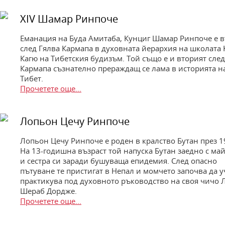
XIV Шамар Ринпоче
Еманация на Буда Амитаба, Кунциг Шамар Ринпоче е 
след Гялва Кармапа в духовната йерархия на школата
Кагю на Тибетския будизъм. Той също е и вторият след
Кармапа съзнателно прераждащ се лама в историята н
Тибет.
Прочетете още...
Лопьон Цечу Ринпоче
Лопьон Цечу Ринпоче е роден в кралство Бутан през 19
На 13-годишна възраст той напуска Бутан заедно с май
и сестра си заради бушуваща епидемия. След опасно
пътуване те пристигат в Непал и момчето започва да у
практикува под духовното ръководство на своя чичо 
Шераб Дордже.
Прочетете още...