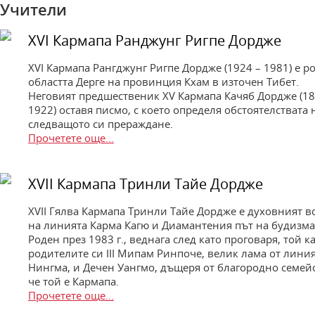
Учители
XVI Кармапа Ранджунг Ригпе Дордже
XVI Кармапа Рангджунг Ригпе Дордже (1924 – 1981) е р
областта Дерге на провинция Кхам в източен Тибет.
Неговият предшественик XV Кармапа Качяб Дордже (18
1922) оставя писмо, с което определя обстоятелствата 
следващото си прераждане.
Прочетете още...
XVII Кармапа Тринли Тайе Дордже
XVII Гялва Кармапа Тринли Тайе Дордже е духовният в
на линията Карма Кагю и Диамантения път на будизма
Роден през 1983 г., веднага след като проговаря, той к
родителите си III Мипам Ринпоче, велик лама от лини
Нингма, и Дечен Уангмо, дъщеря от благородно семейс
че той е Кармапа.
Прочетете още...