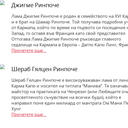
Джигме Ринпоче
Лама Джигме Ринпоче е роден в семейството на XVI К
и е брат на Шамар Ринпоче. Той получава подробни у
от Кармапа, който по време на първото си посещение 
Запад, го оставя във Франция като свой представител.
Оттогава Лама Джигме Ринпоче ръководи главното
седалище на Кармапа в Европа – Дагпо Кагю Линг, Фра
Прочетете още...
Шераб Гялцен Ринпоче
Шераб Гялцен Ринпоче е високоуважаван лама от лин
Карма Кагю и носител на титлата “Манива”. Тя означав
майстор на практиката на Ченрезиг (или Любящите оч
просветленото съчувствие на всички буди), който е
направил поне един милиард от мантрата Ом Мани П
Хунг.
Прочетете още...