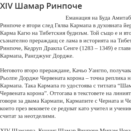
XIV Шамар Ринпоче
Еманация на Буда Амита
Ринпоче е втори след Гялва Кармапа в духовната йе
Карма Кагю на Тибетския будизъм. Той също е и вт
съзнателно прераждащ се лама в историята на Тиб
Ринпоче, Кедруп Дракпа Сенге (1283 – 1349) е главн
Кармапа, Рангджунг Дордже.
Неговото второ прераждане, Качьо Уангпо, получав
Рьолпе Дордже Червената корона – точна реплика н
Кармапа. Така Кармапа го удостоява с титлата “Шам
Червената корона”. Оттогава в текстовете на линия
говори за двама Кармапи, Кармапите с Черната и Че
които през вековете се редуват като учител и ученик
считат за неотделими.
XIV Шамарпа, Кунциг Шамар Ринпоче Мипам Чоки 