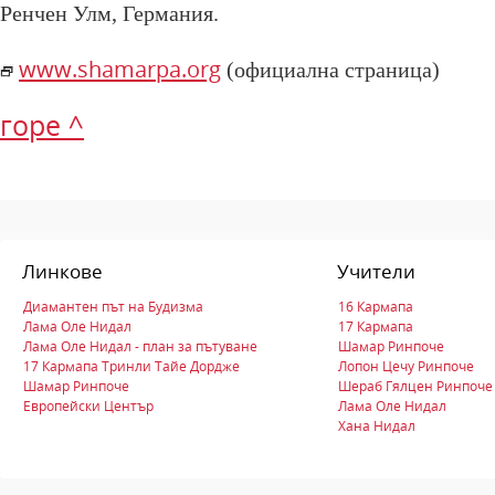
Ренчен Улм, Германия.
www.shamarpa.org
(официална страница)
горе ^
Линкове
Учители
Диамантен път на Будизма
16 Кармапа
Лама Оле Нидал
17 Кармапа
Лама Оле Нидал - план за пътуване
Шамар Ринпоче
17 Кармапа Тринли Тайе Дордже
Лопон Цечу Ринпоче
Шамар Ринпоче
Шераб Гялцен Ринпоче
Европейски Център
Лама Оле Нидал
Хана Нидал