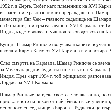
1952 г. в Дерге, Тибет като племенник на XVI Кар
възраст той е разпознат като прераждане на Шамарп
манастира Янг Чен – главното седалище на Шамарпа
на 9 години, той тръгва заедно с XVI Кармапа от Ти
Индия, където живее и учи под ръководството на К
Кунциг Шамар Ринпоче получава пълните поучения
школата Карма Кагю от XVI Кармапа в манастира Р
След смъртта на Кармапа, Шамар Ринпоче се заема
за Международния будистки институт на Кармапа 
Индия. През март 1994 г. той официално разпознав
Дордже за XVII Кармапа.
Шамар Ринпоче напуска своето тяло внезапно, но с
присъствието на някои от най-близките си ученици,
основното си седалище в Европа – будистки център