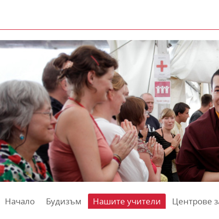
Начало
Будизъм
Нашите учители
Центрове з