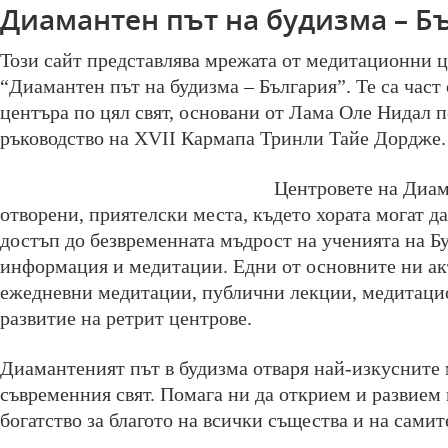
Диамантен път на будизма – Б
Този сайт представлява мрежата от медитационни ц
“Диамантен път на будизма – България”. Те са част 
центъра по цял свят, основани от Лама Оле Нидал 
ръководство на XVII Кармапа Тринли Тайе Дордже.
Центровете на Диам
отворени, приятелски места, където хората могат д
достъп до безвременната мъдрост на ученията на Б
информация и медитации. Едни от основните ни а
ежедневни медитации, публични лекции, медитаци
развитие на ретрит центрове.
Диамантеният път в будизма отваря най-изкусните 
съвременния свят. Помага ни да открием и развием
богатство за благото на всички същества и на самит