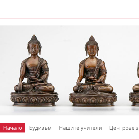
Начало
Будизъм
Нашите учители
Центрове з