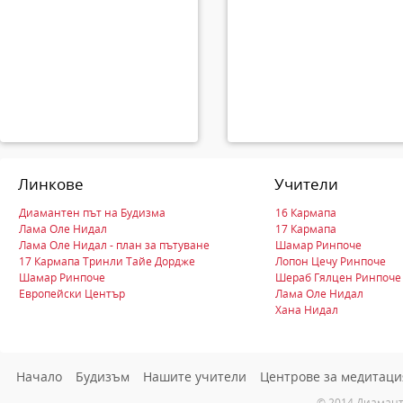
Линкове
Учители
Диамантен път на Будизма
16 Кармапа
Лама Оле Нидал
17 Кармапа
Лама Оле Нидал - план за пътуване
Шамар Ринпоче
17 Кармапа Тринли Тайе Дордже
Лопон Цечу Ринпоче
Шамар Ринпоче
Шераб Гялцен Ринпоче
Европейски Център
Лама Оле Нидал
Хана Нидал
Начало
Будизъм
Нашите учители
Центрове за медитаци
© 2014 Диамант