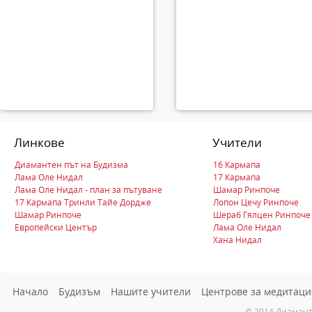
Линкове
Учители
Диамантен път на Будизма
16 Кармапа
Лама Оле Нидал
17 Кармапа
Лама Оле Нидал - план за пътуване
Шамар Ринпоче
17 Кармапа Тринли Тайе Дордже
Лопон Цечу Ринпоче
Шамар Ринпоче
Шераб Гялцен Ринпоче
Европейски Център
Лама Оле Нидал
Хана Нидал
Начало
Будизъм
Нашите учители
Центрове за медитаци
© 2014 Диамант