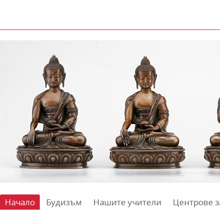
Начало
Будизъм
Нашите учители
Центрове з