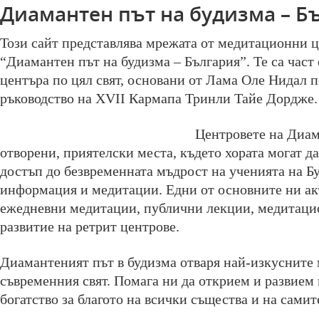
Диамантен път на будизма – Б
Този сайт представлява мрежата от медитационни ц
“Диамантен път на будизма – България”. Те са част 
центъра по цял свят, основани от Лама Оле Нидал 
ръководство на XVII Кармапа Тринли Тайе Дордже.
Центровете на Диам
отворени, приятелски места, където хората могат д
достъп до безвременната мъдрост на ученията на Б
информация и медитации. Едни от основните ни а
ежедневни медитации, публични лекции, медитаци
развитие на ретрит центрове.
Диамантеният път в будизма отваря най-изкусните 
съвременния свят. Помага ни да открием и развием
богатство за благото на всички същества и на самит