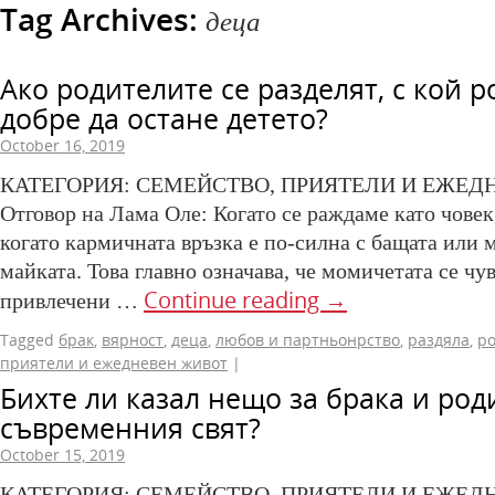
Tag Archives:
деца
Ако родителите се разделят, с кой р
добре да остане детето?
October 16, 2019
КАТЕГОРИЯ: СЕМЕЙСТВО, ПРИЯТЕЛИ И ЕЖЕД
Отговор на Лама Оле: Когато се раждаме като човек
когато кармичната връзка е по-силна с бащата или м
майката. Това главно означава, че момичетата се чув
Continue reading
→
привлечени …
Tagged
брак
,
вярност
,
деца
,
любов и партньонрство
,
раздяла
,
р
приятели и ежедневен живот
|
Бихте ли казал нещо за брака и род
съвременния свят?
October 15, 2019
КАТЕГОРИЯ: СЕМЕЙСТВО, ПРИЯТЕЛИ И ЕЖЕД