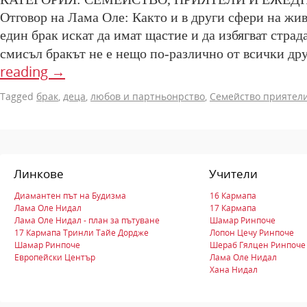
Отговор на Лама Оле: Както и в други сфери на жив
един брак искат да имат щастие и да избягват страд
смисъл бракът не е нещо по-различно от всички д
reading
→
Tagged
брак
,
деца
,
любов и партньонрство
,
Семейство приятели
Линкове
Учители
Диамантен път на Будизма
16 Кармапа
Лама Оле Нидал
17 Кармапа
Лама Оле Нидал - план за пътуване
Шамар Ринпоче
17 Кармапа Тринли Тайе Дордже
Лопон Цечу Ринпоче
Шамар Ринпоче
Шераб Гялцен Ринпоче
Европейски Център
Лама Оле Нидал
Хана Нидал