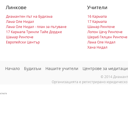
Линкове
Учители
Диамантен път на Будизма
16 Кармапа
Лама Оле Нидал
17 Кармапа
Лама Оле Нидал - план за пътуване
Шамар Ринпоче
17 Кармапа Тринли Тайе Дордже
Лопон Цечу Ринпоче
Шамар Ринпоче
Шераб Гялцен Ринпоче
Европейски Център
Лама Оле Нидал
Хана Нидал
Начало
Будизъм
Нашите учители
Центрове за медитаци
© 2014 Диамант
Организацията е регистрирано юридическо 
474474