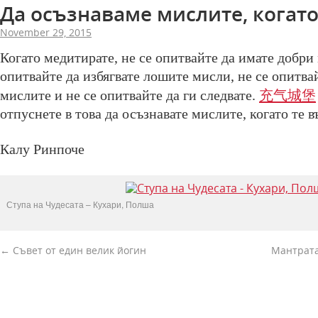
Да осъзнаваме мислите, когат
November 29, 2015
Когато медитирате, не се опитвайте да имате добри 
опитвайте да избягвате лошите мисли, не се опитва
充气城堡
мислите и не се опитвайте да ги следвате.
отпуснете в това да осъзнавате мислите, когато те в
Калу Ринпоче
Ступа на Чудесата – Кухари, Полша
←
Съвет от един велик йогин
Мантрат