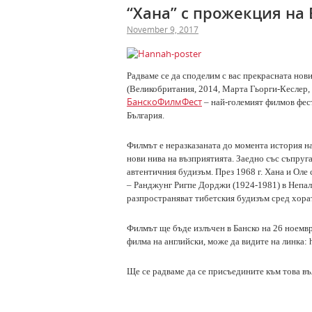
“Хана” с прожекция на
November 9, 2017
Радваме се да споделим с вас прекрасната нов
(Великобритания, 2014, Марта Гьорги-Кеслер, А
БанскоФилмФест
– най-големият филмов фес
България.
Филмът е неразказаната до момента история на
нови нива на възприятията. Заедно със съпруга
автентичния будизъм. През 1968 г. Хана и Ол
– Ранджунг Ригпе Дорджи (1924-1981) в Непал.
разпространяват тибетския будизъм сред хорат
Филмът ще бъде излъчен в Банско на 26 ноември
филма на английски, може да видите на линка: 
Ще се радваме да се присъедините към това в