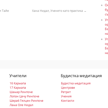
О
б
и Тайе
Хана Нидал, Ученето като практика
→
с
У
о
Б
на
У
о
Б
на
Учители
Будистка медитация
16 Кармапа
Будистка медитация
17 Кармапа
Центрове
Шамар Ринпоче
Ретрит
Лопон Цечу Ринпоче
Учения
Шераб Гялцен Ринпоче
Контакти
Лама Оле Нидал