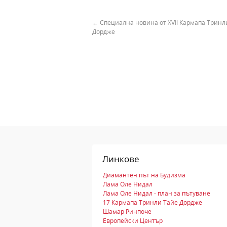
←
Специална новина от XVII Кармапа Тринл
Дордже
Линкове
Диамантен път на Будизма
Лама Оле Нидал
Лама Оле Нидал - план за пътуване
17 Кармапа Тринли Тайе Дордже
Шамар Ринпоче
Европейски Център