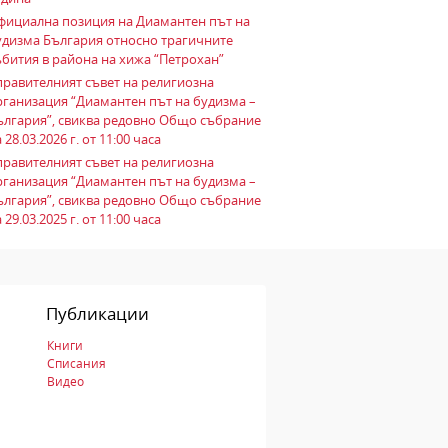
фициална позиция на Диамантен път на
удизма България относно трагичните
ъбития в района на хижа “Петрохан”
правителният съвет на религиозна
рганизация “Диамантен път на будизма –
ългария”, свиква редовно Общо събрание
 28.03.2026 г. от 11:00 часа
правителният съвет на религиозна
рганизация “Диамантен път на будизма –
ългария”, свиква редовно Общо събрание
 29.03.2025 г. от 11:00 часа
Публикации
Книги
Списания
Видео