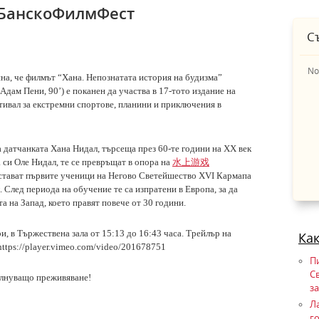
 БанскоФилмФест
С
No
ина, че филмът “Хана. Непознатата история на будизма”
дам Пени, 90’) е поканен да участва в 17-тото издание на
тивал за екстремни спортове, планини и приключения в
 датчанката Хана Нидал, търсеща през 60-те години на ХХ век
水上游戏
 си Оле Нидал, те се превръщат в опора на
е стават първите ученици на Негово Светейшество XVI Кармапа
 След периода на обучение те са изпратени в Европа, за да
а на Запад, което правят повече от 30 години.
, в Тържествена зала от 15:13 до 16:43 часа. Трейлър на
Ка
https://player.vimeo.com/video/201678751
П
С
ълнуващо преживяване!
з
Ла
г