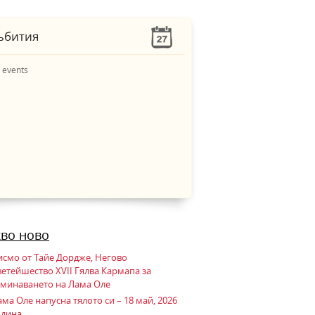
ъбития
 events
кво ново
исмо от Тайе Дордже, Негово
ветейшество XVII Гялва Кармапа за
аминаването на Лама Оле
ма Оле напусна тялото си – 18 май, 2026
одина