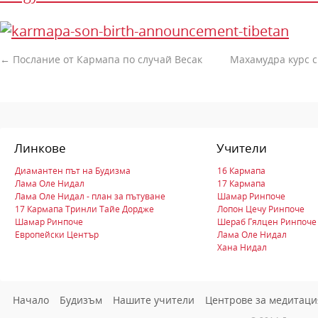
←
Послание от Кармапа по случай Весак
Махамудра курс с
Линкове
Учители
Диамантен път на Будизма
16 Кармапа
Лама Оле Нидал
17 Кармапа
Лама Оле Нидал - план за пътуване
Шамар Ринпоче
17 Кармапа Тринли Тайе Дордже
Лопон Цечу Ринпоче
Шамар Ринпоче
Шераб Гялцен Ринпоче
Европейски Център
Лама Оле Нидал
Хана Нидал
Начало
Будизъм
Нашите учители
Центрове за медитаци