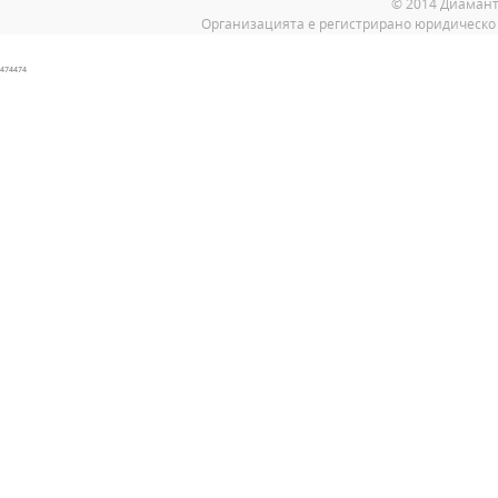
© 2014 Диамант
Организацията е регистрирано юридическо 
474474