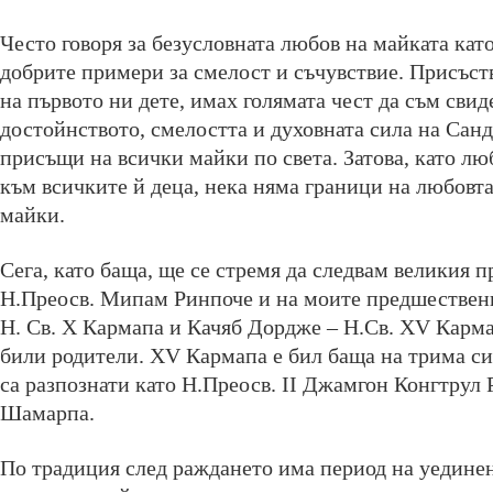
Често говоря за безусловната любов на майката като
добрите примери за смелост и съчувствие. Присъст
на първото ни дете, имах голямата чест да съм свид
достойнството, смелостта и духовната сила на Сан
присъщи на всички майки по света. Затова, като лю
към всичките й деца, нека няма граници на любовт
майки.
Сега, като баща, ще се стремя да следвам великия 
Н.Преосв. Мипам Ринпоче и на моите предшествен
Н. Св. X Кармапа и Качяб Дордже – Н.Св. XV Карма
били родители. XV Кармапа е бил баща на трима си
са разпознати като Н.Преосв. II Джамгон Конгтрул 
Шамарпа.
По традиция след раждането има период на уединен