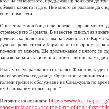
кръг на семейството, продължаващ понякога до три 
обявява каквото и да е. Ние много се радваме да сп
всички вас сега.
Опитът да стана баща още повече заздрави моето в
стремеж като Кармапа. В известен смисъл аз винаг
родителска роля като глава на семейството Карма К
духовна роля, титлата Кармапа и отговорността, коя
по-ясни от всякога. Ще продължавам с цялото си сър
запазя нашата скъпоценна линия – линия на мъдрос
Радвам се, че раждането стана във Франция, където
ми европейско седалище. Френският медицински е
големи грижи и обслужване на Санджумла по време
им благодарим от все сърце.”
https://www.karmapa.org
Източник на новината:
sangyumla-announce-the-birth-of-their-first-chil